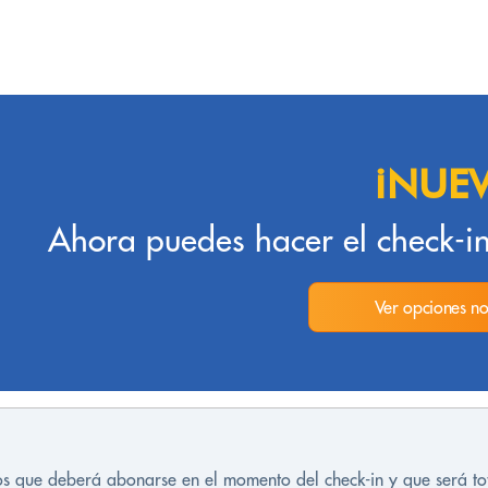
¡NUE
Ahora puedes hacer el check-in
Ver opciones no
tos que deberá abonarse en el momento del check-in y que será t