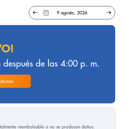
VO!
 después de las 4:00 p. m.
cturnas
otalmente reembolsable si no se producen daños.