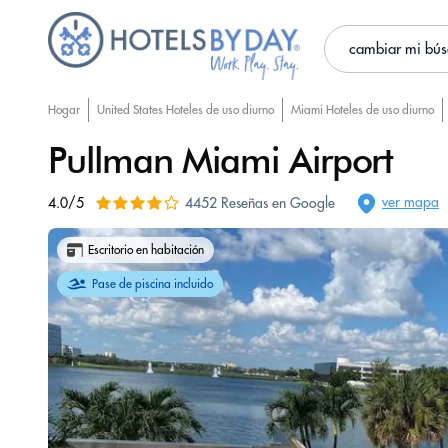
cambiar mi bú
Hogar
United States Hoteles de uso diurno
Miami Hoteles de uso diurno
Pullman Miami Airport
ver mapa
4.0/5
4452 Reseñas en Google
Escritorio en habitación
Pase de piscina incluido