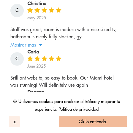
Christina
C
May 2025
Staff was great, room is modern with a nice sized tv,
bathroom is nicely fully stocked, gy...
Mostrar más
Carla
C
June 2025
Brilliant website, so easy to book. Our Miami hotel
was stunning! Will definitely use again
Deanna
D
🍪 Utilizamos cookies para analizar el tráfico y mejorar tu
August 2025
experiencia.
Política de privacidad
The room itself was fine. I selected this hotel so that my
x
Ok lo entiendo.
family and I could utilize the ...