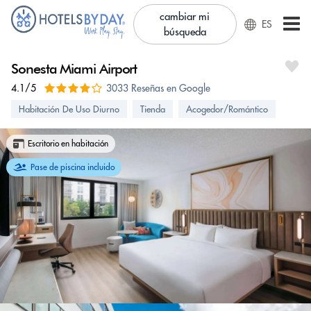
cambiar mi
ES
búsqueda
Sonesta Miami Airport
4.1/5
3033 Reseñas en Google
Habitación De Uso Diurno
Tienda
Acogedor/Romántico
Escritorio en habitación
Pase de piscina incluido