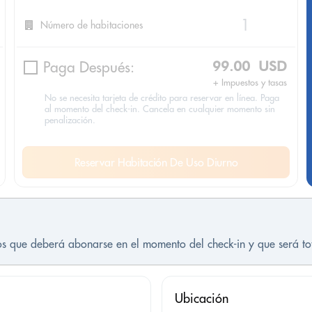
Número de habitaciones
Paga Después:
99.00 USD
+ Impuestos y tasas
No se necesita tarjeta de crédito para reservar en línea. Paga
al momento del check-in. Cancela en cualquier momento sin
penalización.
Reservar Habitación De Uso Diurno
tos que deberá abonarse en el momento del check-in y que será t
Ubicación