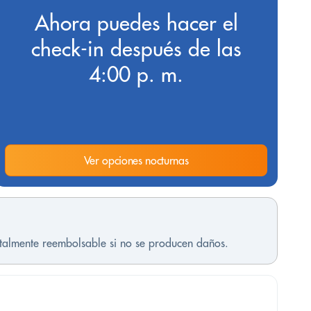
Ahora puedes hacer el
check-in después de las
4:00 p. m.
Ver opciones nocturnas
otalmente reembolsable si no se producen daños.