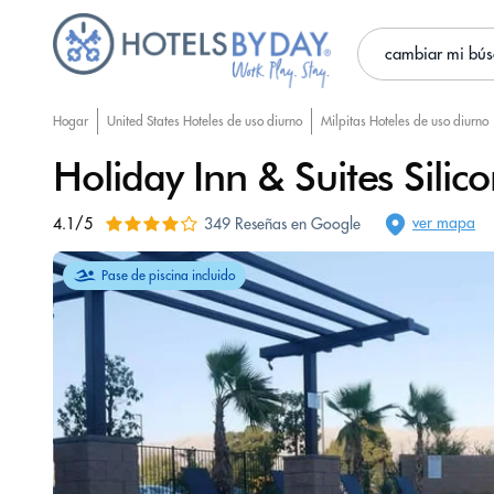
cambiar mi bú
Hogar
United States Hoteles de uso diurno
Milpitas Hoteles de uso diurno
Holiday Inn & Suites Silico
ver mapa
4.1/5
349 Reseñas en Google
Pase de piscina incluido