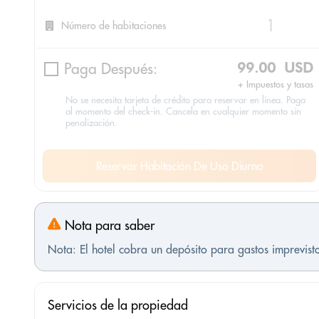
Número de habitaciones
Paga Después:
99.00 USD
+ Impuestos y tasas
No se necesita tarjeta de crédito para reservar en línea. Paga
al momento del check-in. Cancela en cualquier momento sin
penalización.
Reservar Habitación De Uso Diurno
Nota para saber
Nota: El hotel cobra un depósito para gastos imprevis
Servicios de la propiedad