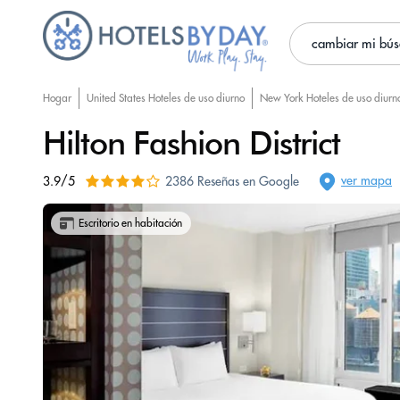
cambiar mi bú
Hogar
United States Hoteles de uso diurno
New York Hoteles de uso diurn
Hilton Fashion District
ver mapa
3.9/5
2386 Reseñas en Google
Escritorio en habitación