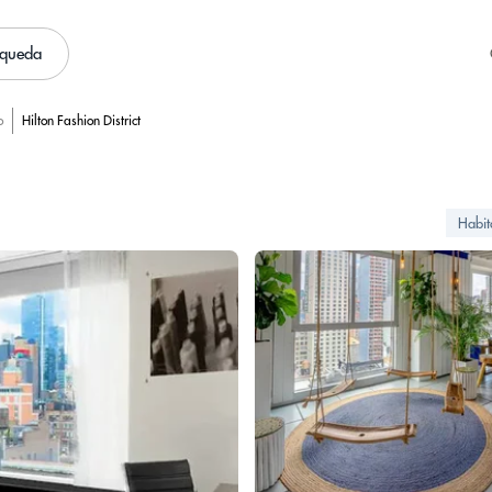
squeda
o
Hilton Fashion District
Habit