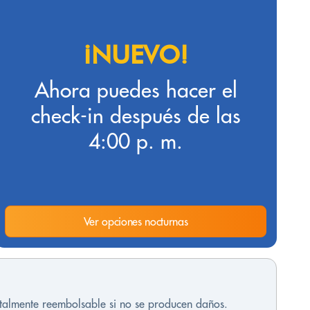
¡NUEVO!
Ahora puedes hacer el
check-in después de las
4:00 p. m.
Ver opciones nocturnas
otalmente reembolsable si no se producen daños.