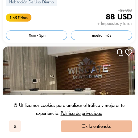
Habitación De Uso Diurno
123 USD
88 USD
1.65 Fichas
+ Impuestos y tasas
10am - 3pm
mostrar más
🍪 Utilizamos cookies para analizar el tráfico y mejorar tu
experiencia.
Política de privacidad
x
Ok lo entiendo.