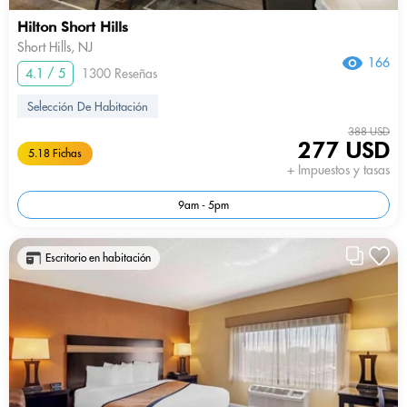
Hilton Short Hills
Short Hills, NJ
166
4.1 / 5
1300 Reseñas
Selección De Habitación
388 USD
277 USD
5.18 Fichas
+ Impuestos y tasas
9am - 5pm
Escritorio en habitación