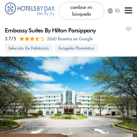
cambiar mi
ES
búsqueda
Embassy Suites By Hilton Parsippany
3.7/5
2660 Reseñas en Google
Selección De Habitación
Acogedor/Romántico