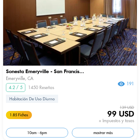
Sonesta Emeryville - San Francis...
Emeryville, CA
191
4.2 / 5
1450 Reseñas
Habitación De Uso Diurno
139 USD
99 USD
1.85 Fichas
+ Impuestos y tasas
10am - 6pm
mostrar más