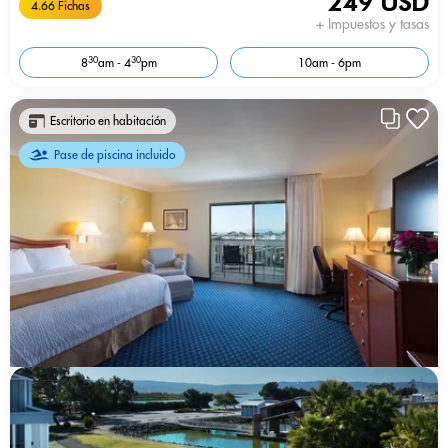
249 USD
4.66 Fichas
+ Impuestos y tasas
30
30
8
am - 4
pm
10am - 6pm
Escritorio en habitación
Pase de piscina incluido