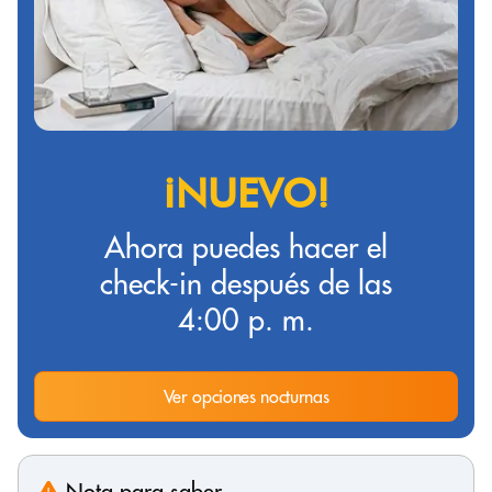
¡NUEVO!
Ahora puedes hacer el
check-in después de las
4:00 p. m.
Ver opciones nocturnas
Nota para saber