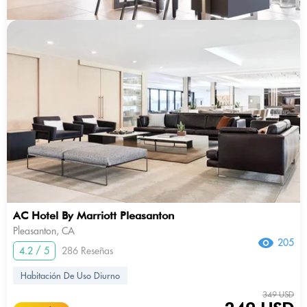
AC Hotel By Marriott Pleasanton
Pleasanton, CA
205
4.2 / 5
286 Reseñas
Habitación De Uso Diurno
349 USD