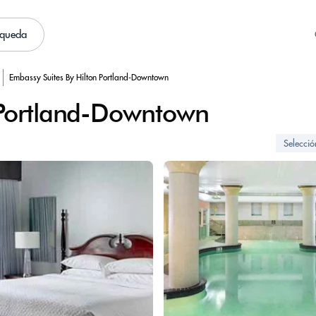
squeda
Embassy Suites By Hilton Portland-Downtown
 Portland-Downtown
Selecci