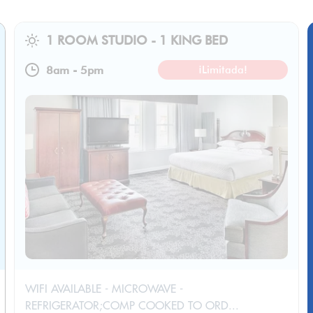
1 ROOM STUDIO - 1 KING BED
8am
-
5pm
¡Limitada!
WIFI AVAILABLE - MICROWAVE -
REFRIGERATOR;COMP COOKED TO ORD...