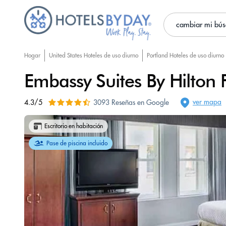
cambiar mi bú
Hogar
United States Hoteles de uso diurno
Portland Hoteles de uso diurno
Embassy Suites By Hilton
ver mapa
4.3/5
3093 Reseñas en Google
Escritorio en habitación
Pase de piscina incluido