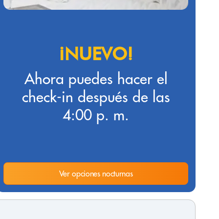
¡NUEVO!
Ahora puedes hacer el
check-in después de las
4:00 p. m.
Ver opciones nocturnas