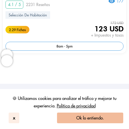
177
4.1 / 5
2231 Reseñas
Selección De Habitación
172 USD
123 USD
2.29 Fichas
+ Impuestos y tasas
8am - 5pm
🍪 Utilizamos cookies para analizar el tráfico y mejorar tu
experiencia.
Política de privacidad
x
Ok lo entiendo.