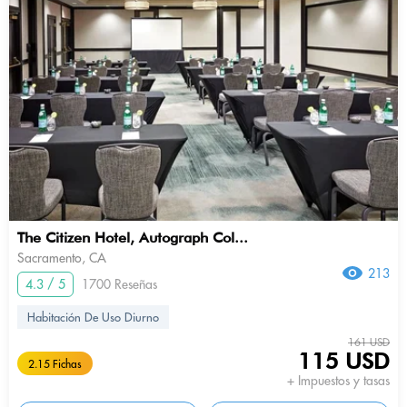
The Citizen Hotel, Autograph Col...
Sacramento, CA
213
4.3 / 5
1700 Reseñas
Habitación De Uso Diurno
161 USD
115 USD
2.15 Fichas
+ Impuestos y tasas