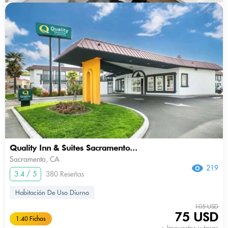
Quality Inn & Suites Sacramento...
Sacramento, CA
219
3.4 / 5
380 Reseñas
Habitación De Uso Diurno
105 USD
75 USD
1.40 Fichas