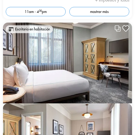
+ Impuestos y tasas
30
11am - 4
pm
mostrar más
Escritorio en habitación