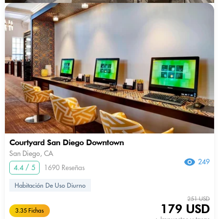
Courtyard San Diego Downtown
San Diego, CA
249
4.4 / 5
1690 Reseñas
Habitación De Uso Diurno
251 USD
179 USD
3.35 Fichas