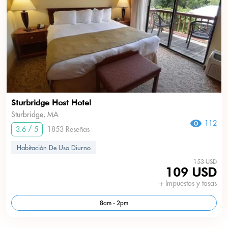
Sturbridge Host Hotel
Sturbridge, MA
112
3.6 / 5
1853 Reseñas
Habitación De Uso Diurno
153 USD
109 USD
+ Impuestos y tasas
8am - 2pm