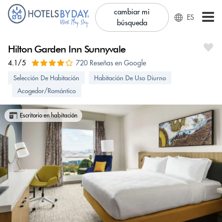
cambiar mi
ES
búsqueda
Hilton Garden Inn Sunnyvale
4.1/5
720 Reseñas en Google
Selección De Habitación
Habitación De Uso Diurno
Acogedor/Romántico
Escritorio en habitación