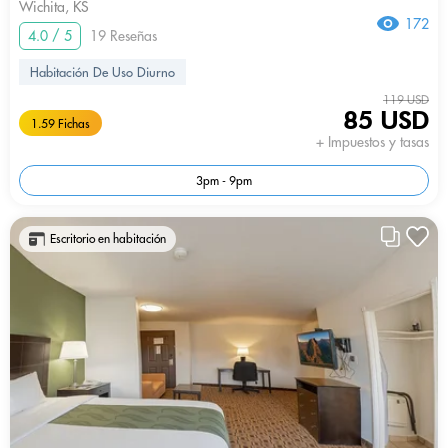
Wichita, KS
172
4.0 / 5
19 Reseñas
Habitación De Uso Diurno
119 USD
85 USD
1.59 Fichas
+ Impuestos y tasas
3pm - 9pm
Escritorio en habitación