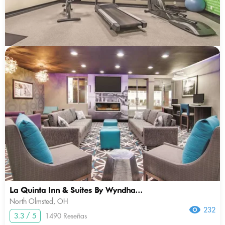
La Quinta Inn & Suites By Wyndha...
North Olmsted, OH
232
3.3 / 5
1490 Reseñas