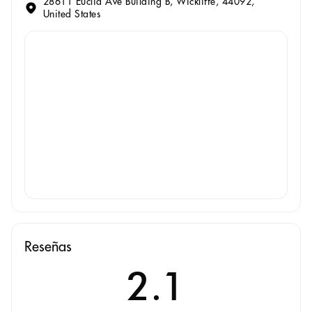
28611 Euclid Ave Building B, Wickliffe, 44092,
United States
Reseñas
2.1