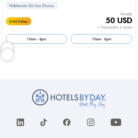
Habitación De Uso Diurno
70 USD
50 USD
0.94 Fichas
+ Impuestos y tasas
10am - 4pm
10am - 6pm