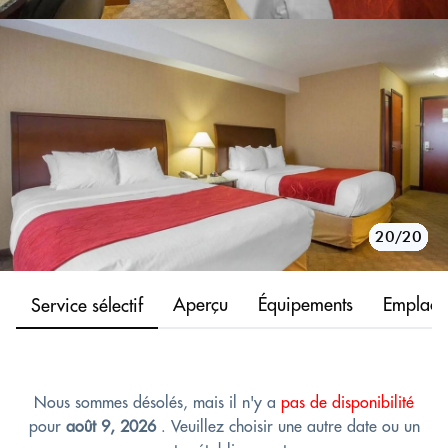
10/20
11/20
12/20
13/20
14/20
15/20
16/20
17/20
18/20
19/20
20/20
1/20
2/20
3/20
4/20
5/20
6/20
7/20
8/20
9/20
Aperçu
Équipements
Emplace
Service sélectif
Nous sommes désolés, mais il n'y a
pas de disponibilité
pour
août 9, 2026
. Veuillez choisir une autre date ou un