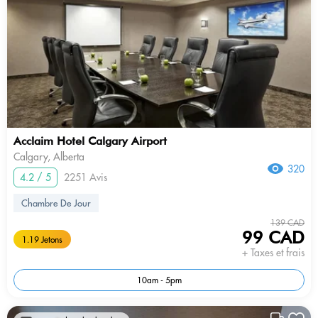
Acclaim Hotel Calgary Airport
Calgary, Alberta
320
4.2 / 5
2251 Avis
Chambre De Jour
139 CAD
99 CAD
1.19 Jetons
+ Taxes et frais
10am - 5pm