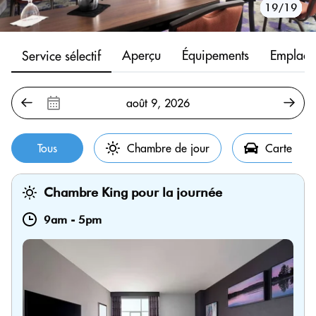
10/19
11/19
12/19
13/19
14/19
15/19
16/19
17/19
18/19
19/19
1/19
2/19
3/19
4/19
5/19
6/19
7/19
8/19
9/19
Aperçu
Équipements
Emplace
Service sélectif
Tous
Chambre de jour
Carte de s
Chambre King pour la journée
9am
-
5pm