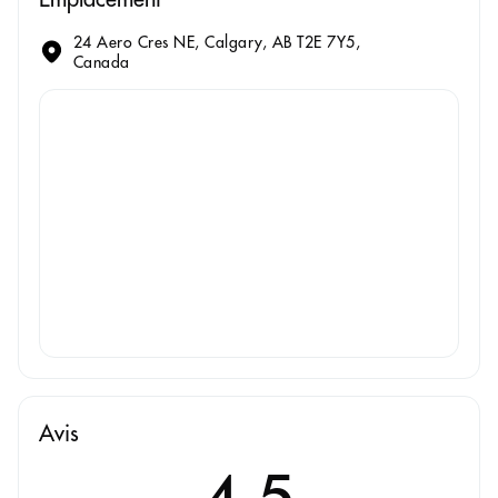
24 Aero Cres NE, Calgary, AB T2E 7Y5,
Canada
Avis
4.5