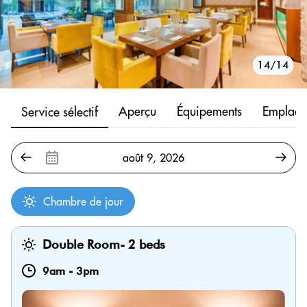
10/14
11/14
12/14
13/14
14/14
1/14
2/14
3/14
4/14
5/14
6/14
7/14
8/14
9/14
Aperçu
Équipements
Emplace
Service sélectif
Chambre de jour
Double Room- 2 beds
9am
-
3pm