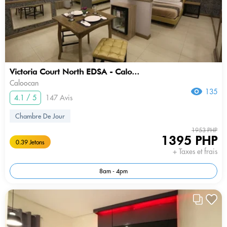
Victoria Court North EDSA - Calo...
Caloocan
135
4.1 / 5
147 Avis
Chambre De Jour
1953 PHP
1395 PHP
0.39 Jetons
+ Taxes et frais
8am - 4pm