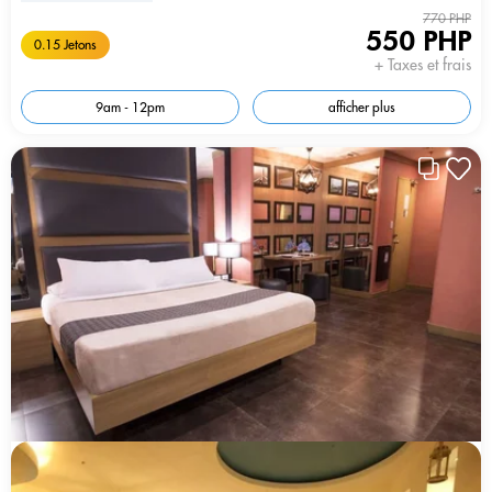
770 PHP
550 PHP
0.15 Jetons
+ Taxes et frais
9am - 12pm
afficher plus