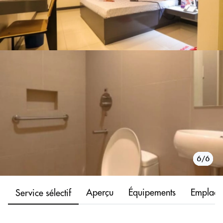
1/6
2/6
3/6
4/6
5/6
6/6
Aperçu
Équipements
Emplace
Service sélectif