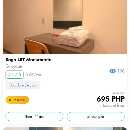
Sogo LRT Monumento
Caloocan
190
4.1 / 5
392 Avis
Chambre De Jour
973 PHP
695 PHP
0.19 Jetons
+ Taxes et frais
8am - 11am
afficher plus