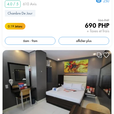
250
4.0 / 5
610 Avis
Chambre De Jour
966 PHP
690 PHP
0.19 Jetons
+ Taxes et frais
6am - 9am
afficher plus