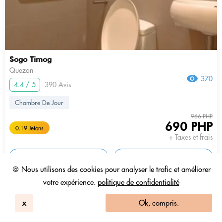
Sogo Timog
Quezon
370
4.4 / 5
390 Avis
Chambre De Jour
966 PHP
690 PHP
0.19 Jetons
+ Taxes et frais
6am - 9am
afficher plus
🍪 Nous utilisons des cookies pour analyser le trafic et améliorer
votre expérience.
politique de confidentialité
x
Ok, compris.