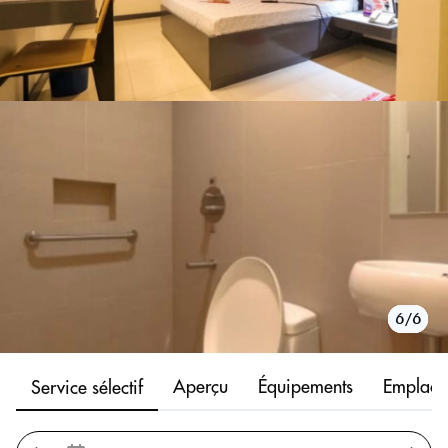
1/6
2/6
3/6
4/6
5/6
6/6
Aperçu
Équipements
Emplace
Service sélectif