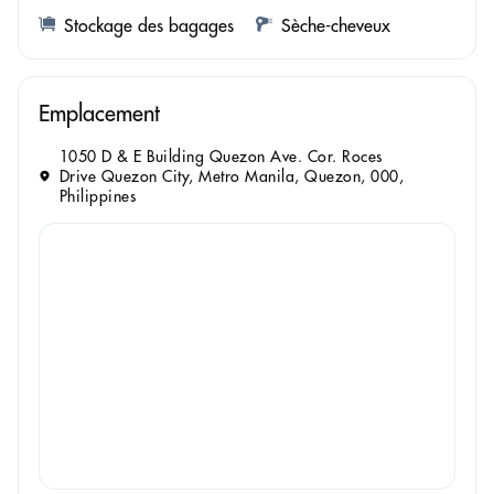
Stockage des bagages
Sèche-cheveux
Emplacement
1050 D & E Building Quezon Ave. Cor. Roces
Drive Quezon City, Metro Manila, Quezon, 000,
Philippines