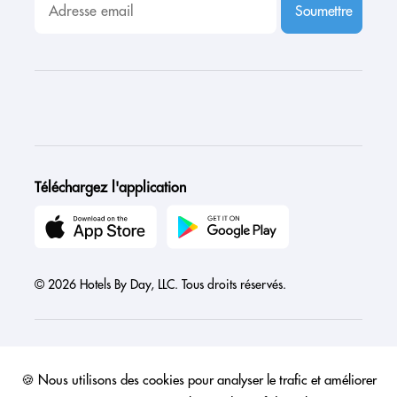
Soumettre
Téléchargez l'application
© 2026 Hotels By Day, LLC. Tous droits réservés.
🍪 Nous utilisons des cookies pour analyser le trafic et améliorer
Austria
Canada
France
Germany
India
Ireland
Israel