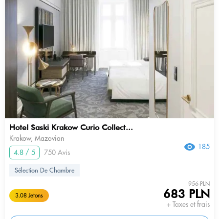
Hotel Saski Krakow Curio Collect...
Krakow, Mazovian
185
4.8 / 5
750 Avis
Sélection De Chambre
956 PLN
683 PLN
3.08 Jetons
+ Taxes et frais