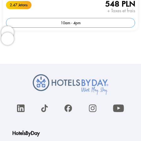
548 PLN
2.47 Jetons
+ Taxes et frais
10am - 4pm
HotelsByDay