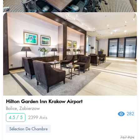
Hilton Garden Inn Krakow Airport
Balice, Zabierzow
282
4.5 / 5
2399 Avis
Sélection De Chambre
767 PLN