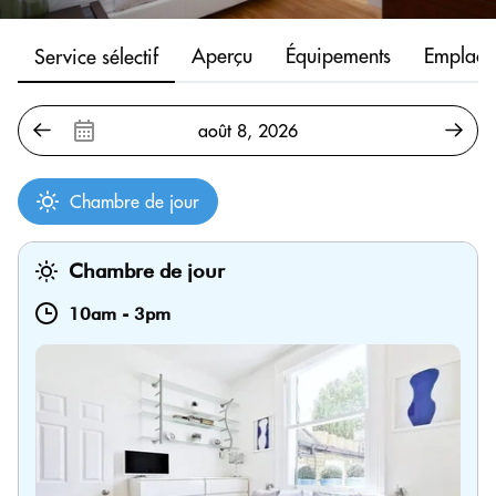
Aperçu
Équipements
Emplace
Service sélectif
Chambre de jour
Chambre de jour
10am
-
3pm