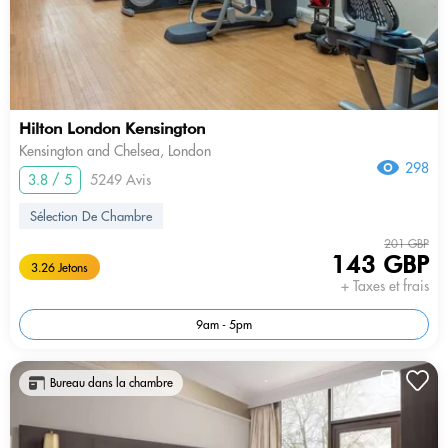
Hilton London Kensington
Kensington and Chelsea, London
298
3.8 / 5
5249 Avis
Sélection De Chambre
201 GBP
143 GBP
3.26 Jetons
+ Taxes et frais
9am - 5pm
Bureau dans la chambre