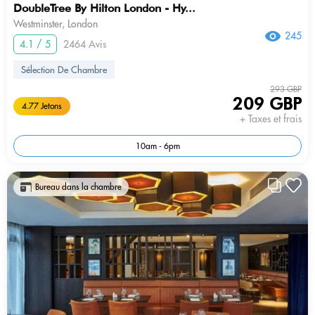
DoubleTree By Hilton London - Hy...
Westminster, London
245
4.1 / 5
2464 Avis
Sélection De Chambre
293 GBP
209 GBP
4.77 Jetons
+ Taxes et frais
10am - 6pm
Bureau dans la chambre