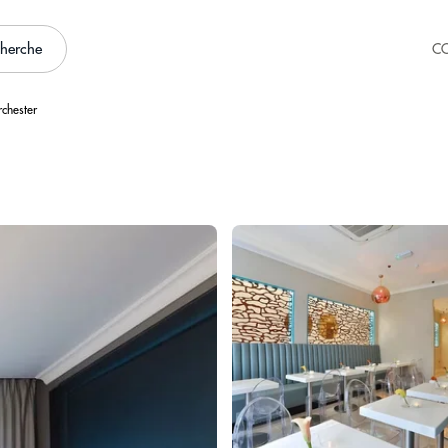
cherche
C
rchester