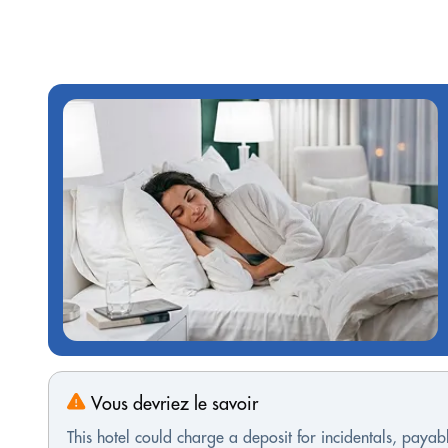
Vous devriez le savoir
This hotel could charge a deposit for incidentals, payabl