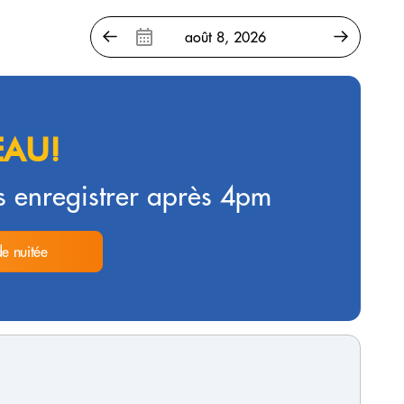
AU!
 enregistrer après 4pm
de nuitée