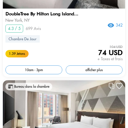
DoubleTree By Hilton Long Island...
New York, NY
342
4.3 / 5
699 Avis
Chambre De Jour
104 USD
74 USD
1.39 Jetons
+ Taxes et frais
10am - 3pm
afficher plus
Bureau dans la chambre