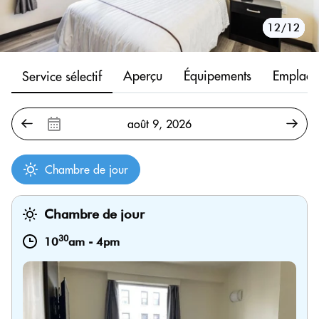
10/12
11/12
12/12
1/12
2/12
3/12
4/12
5/12
6/12
7/12
8/12
9/12
Aperçu
Équipements
Emplace
Service sélectif
Chambre de jour
Chambre de jour
30
10
am
-
4pm