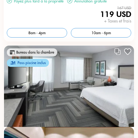
Payez plus tard à la propriété
Annulation gratuite
167 USD
119 USD
+ Taxes et frais
8am - 4pm
10am - 6pm
Bureau dans la chambre
Pass piscine inclus