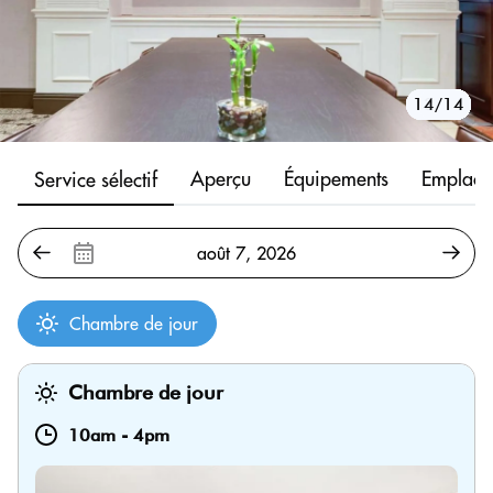
10/14
11/14
12/14
13/14
14/14
1/14
2/14
3/14
4/14
5/14
6/14
7/14
8/14
9/14
Aperçu
Équipements
Emplace
Service sélectif
Chambre de jour
Chambre de jour
10am
-
4pm