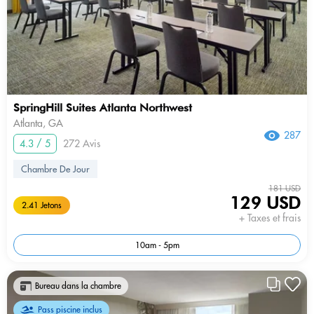
SpringHill Suites Atlanta Northwest
Atlanta, GA
287
4.3 / 5
272 Avis
Chambre De Jour
181 USD
129 USD
2.41 Jetons
+ Taxes et frais
10am - 5pm
Bureau dans la chambre
Pass piscine inclus