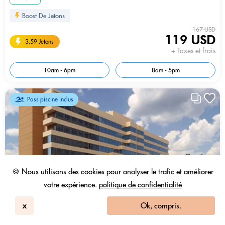
Boost De Jetons
167 USD
119 USD
3.59 Jetons
+ Taxes et frais
10am - 6pm
8am - 5pm
Pass piscine inclus
🍪 Nous utilisons des cookies pour analyser le trafic et améliorer
votre expérience.
politique de confidentialité
x
Ok, compris.