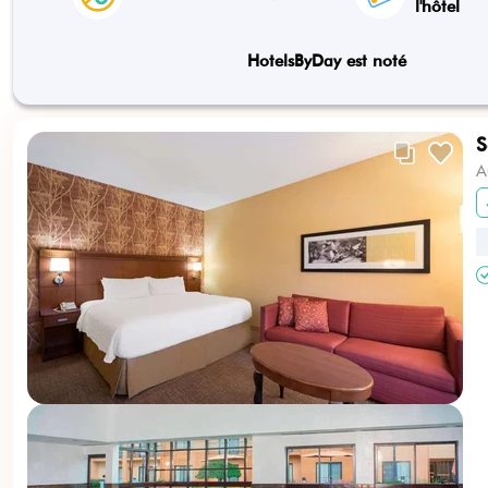
l'hôtel
HotelsByDay est noté
S
A