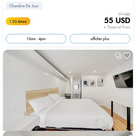
Chambre De Jour
77 USD
55 USD
1.03 Jetons
+ Taxes et frais
10am - 4pm
afficher plus