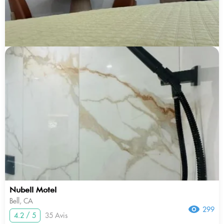
Nubell Motel
Bell, CA
299
4.2 / 5
35 Avis