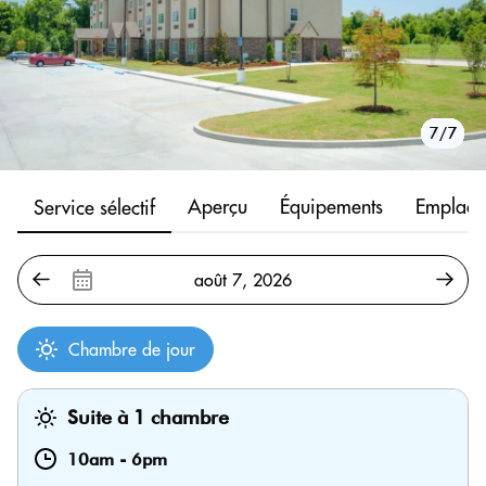
1/7
2/7
3/7
4/7
5/7
6/7
7/7
Aperçu
Équipements
Emplace
Service sélectif
Chambre de jour
Suite à 1 chambre
10am
-
6pm