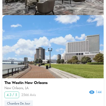
The Westin New Orleans
New Orleans, LA
144
4.3 / 5
2566 Avis
Chambre De Jour