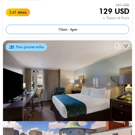
181 USD
129 USD
2.41 Jetons
+ Taxes et frais
10am - 6pm
Pass piscine inclus