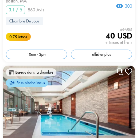
Boston, MA
300
3.1 / 5
860 Avis
Chambre De Jour
56 USD
40 USD
0.75 Jetons
+ Taxes et frais
10am - 3pm
afficher plus
Bureau dans la chambre
Pass piscine inclus