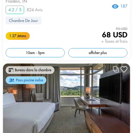
Franklin, TN
187
4.2 / 5
824 Avis
Chambre De Jour
95 USD
68 USD
1.27 Jetons
+ Taxes et frais
10am - 5pm
afficher plus
Bureau dans la chambre
Pass piscine inclus