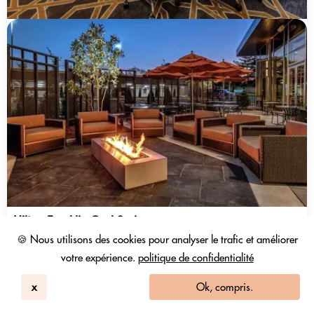
Hilton Franklin Cool Springs
Franklin, TN
🍪 Nous utilisons des cookies pour analyser le trafic et améliorer
148
4.5 / 5
1003 Avis
votre expérience.
politique de confidentialité
Sélection De Chambre
x
Ok, compris.
172 USD