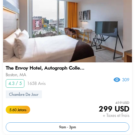
The Envoy Hotel, Autograph Colle...
Boston, MA
309
4.3 / 5
1658 Avis
Chambre De Jour
419 USD
299 USD
5.60 Jetons
+ Taxes et frais
9am - 3pm