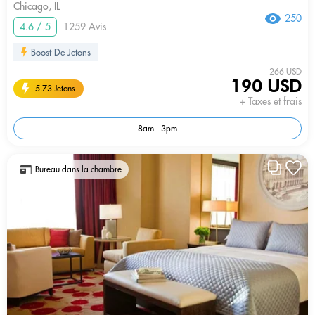
Chicago, IL
250
4.6 / 5
1259 Avis
Boost De Jetons
266 USD
190 USD
5.73 Jetons
+ Taxes et frais
8am - 3pm
Bureau dans la chambre