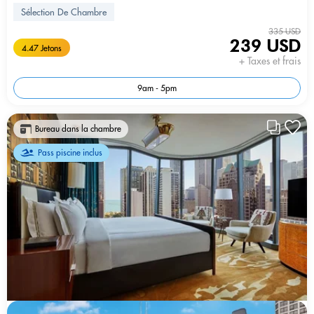
Sélection De Chambre
335 USD
239 USD
4.47 Jetons
+ Taxes et frais
9am - 5pm
Bureau dans la chambre
Pass piscine inclus