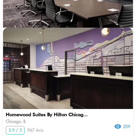
Homewood Suites By Hilton Chicag...
Chicago, IL
209
3.9 / 5
967 Avis