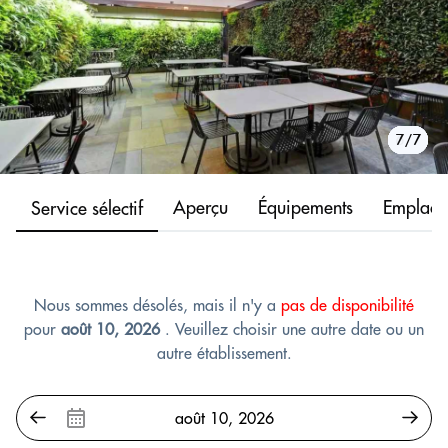
1/7
2/7
3/7
4/7
5/7
6/7
7/7
Aperçu
Équipements
Emplace
Service sélectif
Nous sommes désolés, mais il n'y a
pas de disponibilité
pour
août 10, 2026
. Veuillez choisir une autre date ou un
autre établissement.