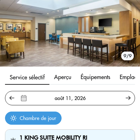
1/9
2/9
3/9
4/9
5/9
6/9
7/9
8/9
9/9
Aperçu
Équipements
Emplace
Service sélectif
Chambre de jour
1 KING SUITE MOBILITY RI