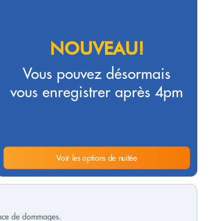
NOUVEAU!
Vous pouvez désormais
vous enregistrer après 4pm
Voir les options de nuitée
sence de dommages.