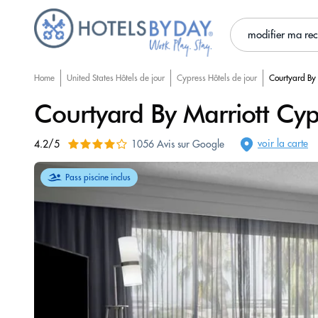
modifier ma re
Home
United States Hôtels de jour
Cypress Hôtels de jour
Courtyard By
Courtyard By Marriott Cy
voir la carte
4.2/5
1056 Avis sur Google
Pass piscine inclus