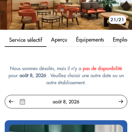
10/21
11/21
12/21
13/21
14/21
15/21
16/21
17/21
18/21
19/21
20/21
21/21
1/21
2/21
3/21
4/21
5/21
6/21
7/21
8/21
9/21
Aperçu
Équipements
Emplace
Service sélectif
Nous sommes désolés, mais il n'y a
pas de disponibilité
pour
août 8, 2026
. Veuillez choisir une autre date ou un
autre établissement.