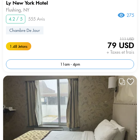
Ly New York Hotel
Flushing, NY
275
4.2 / 5
555 Avis
Chambre De Jour
111 USD
79 USD
1.48 Jetons
+ Taxes et frais
11am - 4pm