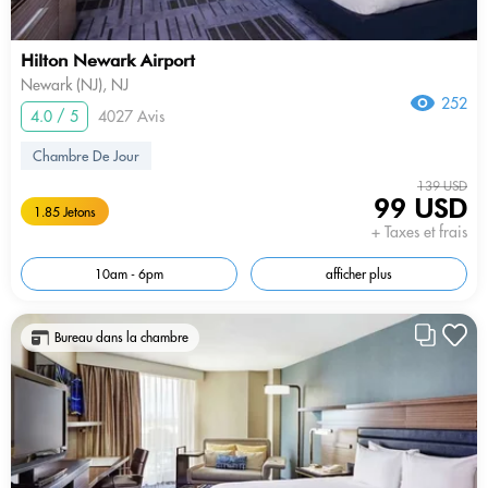
Hilton Newark Airport
Newark (NJ), NJ
252
4.0 / 5
4027 Avis
Chambre De Jour
139 USD
99 USD
1.85 Jetons
+ Taxes et frais
10am - 6pm
afficher plus
Bureau dans la chambre