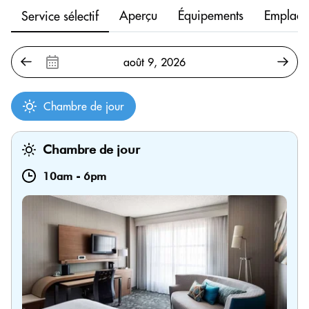
Aperçu
Équipements
Emplace
Service sélectif
Chambre de jour
Chambre de jour
10am
-
6pm