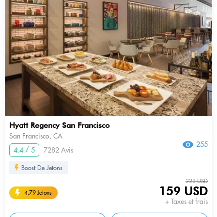
Hyatt Regency San Francisco
San Francisco, CA
255
4.4 / 5
7282 Avis
Boost De Jetons
223 USD
159 USD
4.79 Jetons
+ Taxes et frais