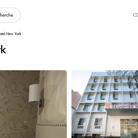
cherche
C
otel New York
rk