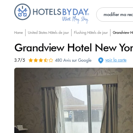
modifier ma re
Home
United States Hôtels de jour
Flushing Hôtels de jour
Grandview H
Grandview Hotel New Yo
voir la carte
3.7/5
480 Avis sur Google