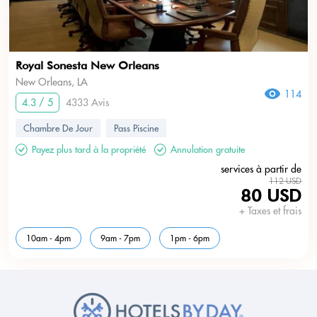
Royal Sonesta New Orleans
New Orleans, LA
114
4.3 / 5
4333 Avis
Chambre De Jour
Pass Piscine
Payez plus tard à la propriété
Annulation gratuite
services à partir de
112 USD
80 USD
+ Taxes et frais
10am - 4pm
9am - 7pm
1pm - 6pm