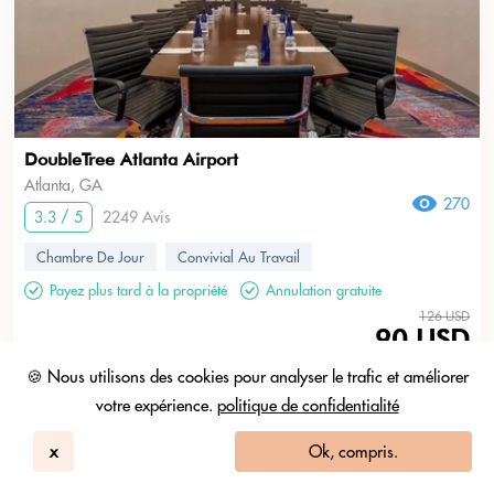
DoubleTree Atlanta Airport
Atlanta, GA
270
3.3 / 5
2249 Avis
Chambre De Jour
Convivial Au Travail
Payez plus tard à la propriété
Annulation gratuite
126 USD
90 USD
+ Taxes et frais
🍪 Nous utilisons des cookies pour analyser le trafic et améliorer
votre expérience.
politique de confidentialité
10am - 6pm
x
Ok, compris.
Posez n'importe quelle