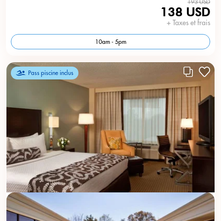
193 USD
138 USD
+ Taxes et frais
10am - 5pm
Pass piscine inclus