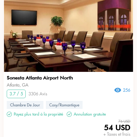
Sonesta Atlanta Airport North
Atlanta, GA
256
3.7 / 5
3306 Avis
Chambre De Jour
Cosy/Romantique
Payez plus tard à la propriété
Annulation gratuite
76 USD
54 USD
+ Taxes et frais