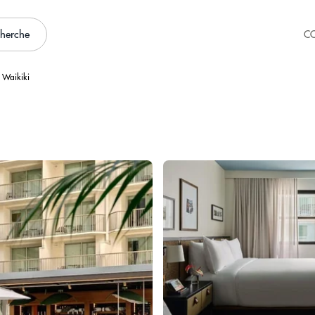
cherche
C
 Waikiki