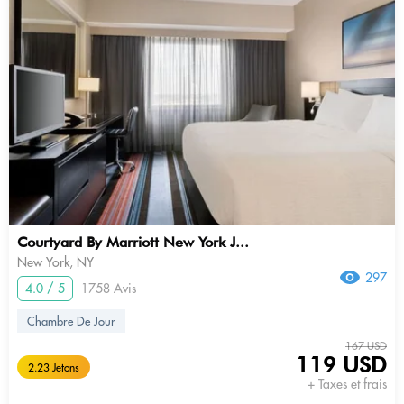
Courtyard By Marriott New York J...
New York, NY
297
4.0 / 5
1758 Avis
Chambre De Jour
167 USD
119 USD
2.23 Jetons
+ Taxes et frais