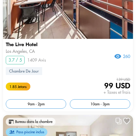
The Live Hotel
Los Angeles, CA
260
3.7 / 5
1409 Avis
Chambre De Jour
139 USD
99 USD
1.85 Jetons
+ Taxes et frais
9am - 2pm
10am - 3pm
Bureau dans la chambre
Pass piscine inclus