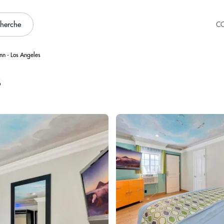
cherche
C
Inn - Los Angeles
s