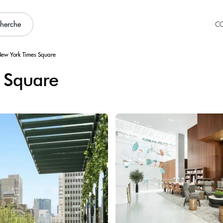
cherche
C
New York Times Square
 Square