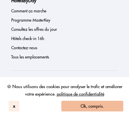
HotelsByDay
Comment ça marche
Programme MasterKey
Consultez les offres du jour
Hôtels check-in 16h
Contactez-nous
Tous les emplacements
À propos de nous
🍪 Nous utilisons des cookies pour analyser le trafic et améliorer
votre expérience.
politique de confidentialité
Presse
Page investisseur
x
Ok, compris.
Avis
FAQs